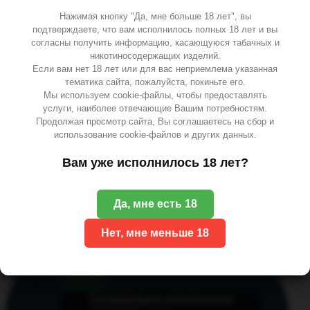
УЯ
Хули Нет!?
Нажимая кнопку "Да, мне больше 18 лет", вы
подтверждаете, что вам исполнилось полных 18 лет и вы
согласны получить информацию, касающуюся табачных и
Поиск по товарам
никотиносодержащих изделий.
Если вам нет 18 лет или для вас неприемлема указанная
тематика сайта, пожалуйста, покиньте его.
Мы используем cookie-файлы, чтобы предоставлять
услуги, наиболее отвечающие Вашим потребностям.
Продолжая просмотр сайта, Вы соглашаетесь на сбор и
использование cookie-файлов и других данных.
Вам уже исполнилось 18 лет?
+79530301964
Телефон
Да, мне есть 18
Тихорецкий бульвар 1с3
Время работы с 9 до 18
Нет, мне меньше 18
Главная
Каталог
Одноразовые электронные