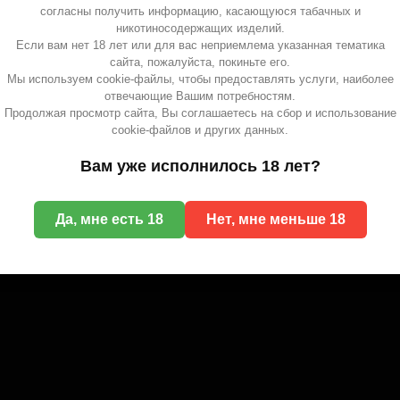
согласны получить информацию, касающуюся табачных и
никотиносодержащих изделий.
Если вам нет 18 лет или для вас неприемлема указанная тематика
сайта, пожалуйста, покиньте его.
Мы используем cookie-файлы, чтобы предоставлять услуги, наиболее
отвечающие Вашим потребностям.
Продолжая просмотр сайта, Вы соглашаетесь на сбор и использование
cookie-файлов и других данных.
Вам уже исполнилось 18 лет?
Да, мне есть 18
Нет, мне меньше 18