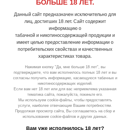
БОЛЬШЕ 18 ЛЕТ.
Zef Vape
Zeus
ZUM LAB
Данный сайт предназначен исключительно для
ААОК
лиц, достигших 18 лет. Сайт содержит
Аккумуляторы
информацию о
Анархия
Баки
табачной и никотиносодержащей продукции и
Грех
имеет целью предоставление информации о
Жидкости для электронных сигарет
потребительских свойствах и качественных
ЖНЕЦ
характеристиках товара.
Злая Милфа
Злая Монашка
Нажимая кнопку "Да, мне больше 18 лет", вы
Злой
подтверждаете, что вам исполнилось полных 18 лет и вы
Злой Монах
согласны получить информацию, касающуюся табачных и
Испарители
никотиносодержащих изделий.
Испарители Brusko
Если вам нет 18 лет или для вас неприемлема указанная
Испарители Geek Vape
тематика сайта, пожалуйста, покиньте его.
Испарители Lost Vape
Мы используем cookie-файлы, чтобы предоставлять
Испарители Rincoe
услуги, наиболее отвечающие Вашим потребностям.
Испарители Smoant
Продолжая просмотр сайта, Вы соглашаетесь на сбор и
Испарители SMOK
использование cookie-файлов и других данных.
Испарители Vaporesso
Истерика
Вам уже исполнилось 18 лет?
Картридж Geek Vape