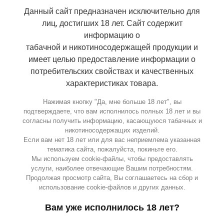
YUMMY
Данный сайт предназначен исключительно для
Zef Vape
Zeus
лиц, достигших 18 лет. Сайт содержит
ZUM LAB
информацию о
ААОК
табачной и никотиносодержащей продукции и
Аккумуляторы
имеет целью предоставление информации о
Анархия
Баки
потребительских свойствах и качественных
Грех
характеристиках товара.
Жидкости для электронных сигарет
ЖНЕЦ
Нажимая кнопку "Да, мне больше 18 лет", вы
Злая Милфа
подтверждаете, что вам исполнилось полных 18 лет и вы
Злая Монашка
согласны получить информацию, касающуюся табачных и
Злой
никотиносодержащих изделий.
Злой Монах
Если вам нет 18 лет или для вас неприемлема указанная
Испарители
тематика сайта, пожалуйста, покиньте его.
Испарители Brusko
Мы используем cookie-файлы, чтобы предоставлять
Испарители Geek Vape
услуги, наиболее отвечающие Вашим потребностям.
Испарители Lost Vape
Продолжая просмотр сайта, Вы соглашаетесь на сбор и
Испарители Rincoe
использование cookie-файлов и других данных.
Испарители Smoant
Испарители SMOK
Вам уже исполнилось 18 лет?
Испарители Vaporesso
Истерика