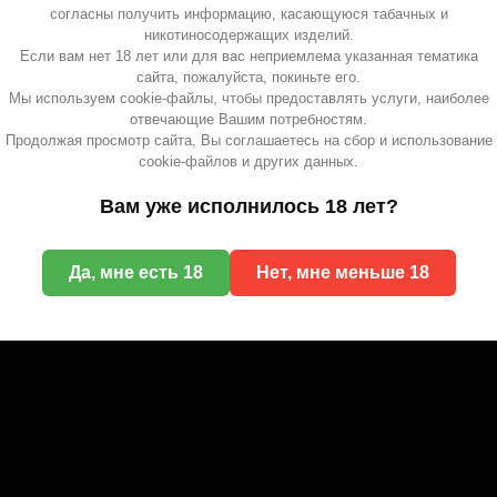
согласны получить информацию, касающуюся табачных и
никотиносодержащих изделий.
Если вам нет 18 лет или для вас неприемлема указанная тематика
сайта, пожалуйста, покиньте его.
Мы используем cookie-файлы, чтобы предоставлять услуги, наиболее
отвечающие Вашим потребностям.
Продолжая просмотр сайта, Вы соглашаетесь на сбор и использование
cookie-файлов и других данных.
Вам уже исполнилось 18 лет?
Да, мне есть 18
Нет, мне меньше 18