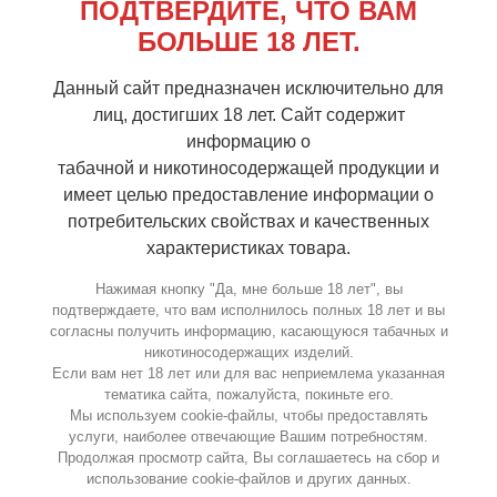
ПОДТВЕРДИТЕ, ЧТО ВАМ
YUMMY
Zef Vape
БОЛЬШЕ 18 ЛЕТ.
Zeus
ZUM LAB
Данный сайт предназначен исключительно для
ААОК
Аккумуляторы
лиц, достигших 18 лет. Сайт содержит
Анархия
информацию о
Баки
табачной и никотиносодержащей продукции и
Грех
имеет целью предоставление информации о
Жидкости для электронных сигарет
ЖНЕЦ
потребительских свойствах и качественных
Злая Милфа
характеристиках товара.
Злая Монашка
Злой
Нажимая кнопку "Да, мне больше 18 лет", вы
Злой Монах
подтверждаете, что вам исполнилось полных 18 лет и вы
Испарители
согласны получить информацию, касающуюся табачных и
Испарители Brusko
никотиносодержащих изделий.
Испарители Geek Vape
Если вам нет 18 лет или для вас неприемлема указанная
Испарители Lost Vape
тематика сайта, пожалуйста, покиньте его.
Испарители Rincoe
Мы используем cookie-файлы, чтобы предоставлять
Испарители Smoant
услуги, наиболее отвечающие Вашим потребностям.
Испарители SMOK
Продолжая просмотр сайта, Вы соглашаетесь на сбор и
Испарители Vaporesso
использование cookie-файлов и других данных.
Истерика