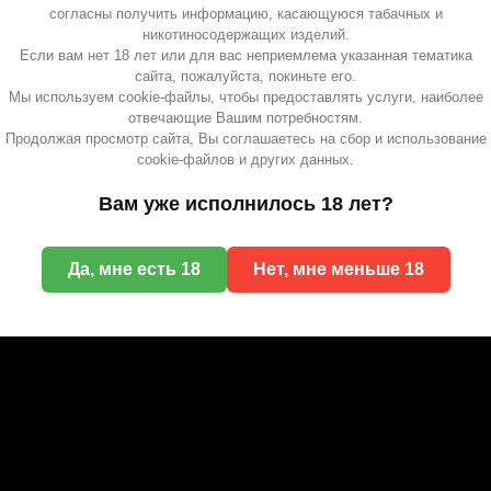
согласны получить информацию, касающуюся табачных и
никотиносодержащих изделий.
Если вам нет 18 лет или для вас неприемлема указанная тематика
сайта, пожалуйста, покиньте его.
Мы используем cookie-файлы, чтобы предоставлять услуги, наиболее
отвечающие Вашим потребностям.
Продолжая просмотр сайта, Вы соглашаетесь на сбор и использование
cookie-файлов и других данных.
Вам уже исполнилось 18 лет?
Да, мне есть 18
Нет, мне меньше 18