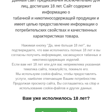
Данный сайт предназначен исключительно для
ELF BAR
лиц, достигших 18 лет. Сайт содержит
HQD
информацию о
LOST MARY
табачной и никотиносодержащей продукции и
CatsWill
Жидкости для электронных сигарет
имеет целью предоставление информации о
Многоразовые POD системы
потребительских свойствах и качественных
Комплектующие к POD системам
характеристиках товара.
О компании
Оплата
Нажимая кнопку "Да, мне больше 18 лет", вы
Доставка
подтверждаете, что вам исполнилось полных 18 лет и вы
Блог
согласны получить информацию, касающуюся табачных и
Контакты
никотиносодержащих изделий.
Если вам нет 18 лет или для вас неприемлема указанная
Telegram
WhatsApp
тематика сайта, пожалуйста, покиньте его.
© Copyright 2026
Мы используем cookie-файлы, чтобы предоставлять
услуги, наиболее отвечающие Вашим потребностям.
Продолжая просмотр сайта, Вы соглашаетесь на сбор и
использование cookie-файлов и других данных.
Хит
Вам уже исполнилось 18 лет?