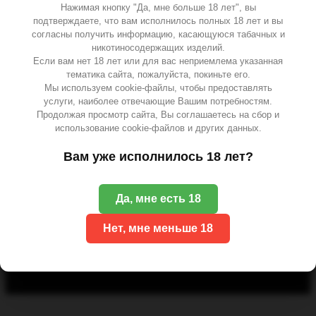
Нажимая кнопку "Да, мне больше 18 лет", вы
Каталог
подтверждаете, что вам исполнилось полных 18 лет и вы
Одноразовые электронные сигареты
согласны получить информацию, касающуюся табачных и
ELF BAR
никотиносодержащих изделий.
HQD
Если вам нет 18 лет или для вас неприемлема указанная
LOST MARY
тематика сайта, пожалуйста, покиньте его.
CatsWill
Мы используем cookie-файлы, чтобы предоставлять
Жидкости для электронных сигарет
услуги, наиболее отвечающие Вашим потребностям.
Многоразовые POD системы
Продолжая просмотр сайта, Вы соглашаетесь на сбор и
Комплектующие к POD системам
использование cookie-файлов и других данных.
О компании
Оплата
Вам уже исполнилось 18 лет?
Доставка
Блог
Контакты
Да, мне есть 18
Telegram
WhatsApp
Нет, мне меньше 18
© Copyright 2026