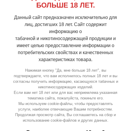
Zef Vape
БОЛЬШЕ 18 ЛЕТ.
Zeus
ZUM LAB
Данный сайт предназначен исключительно для
ААОК
Аккумуляторы
лиц, достигших 18 лет. Сайт содержит
Анархия
информацию о
Баки
табачной и никотиносодержащей продукции и
Грех
имеет целью предоставление информации о
Жидкости для электронных сигарет
ЖНЕЦ
потребительских свойствах и качественных
Злая Милфа
характеристиках товара.
Злая Монашка
Злой
Нажимая кнопку "Да, мне больше 18 лет", вы
Злой Монах
подтверждаете, что вам исполнилось полных 18 лет и вы
Испарители
согласны получить информацию, касающуюся табачных и
Испарители Brusko
никотиносодержащих изделий.
Испарители Geek Vape
Если вам нет 18 лет или для вас неприемлема указанная
Испарители Lost Vape
тематика сайта, пожалуйста, покиньте его.
Испарители Rincoe
Мы используем cookie-файлы, чтобы предоставлять
Испарители Smoant
услуги, наиболее отвечающие Вашим потребностям.
Испарители SMOK
Продолжая просмотр сайта, Вы соглашаетесь на сбор и
Испарители Vaporesso
использование cookie-файлов и других данных.
Истерика
Картридж Geek Vape