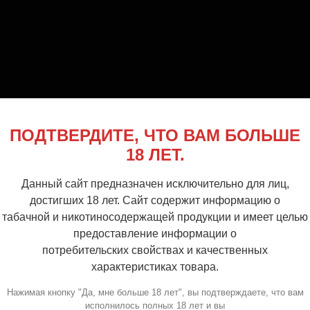
ПОДТВЕРДИТЕ, ЧТО ВАМ БОЛЬШЕ
18 ЛЕТ.
Данный сайт предназначен исключительно для лиц,
достигших 18 лет. Сайт содержит информацию о
табачной и никотиносодержащей продукции и имеет целью
предоставление информации о
потребительских свойствах и качественных
характеристиках товара.
Нажимая кнопку "Да, мне больше 18 лет", вы подтверждаете, что вам
исполнилось полных 18 лет и вы