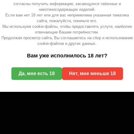
согласны получить информацию, касающуюся табачных и
никотиносодержащих изделий.
Если вам нет 18 лет или для вас неприемлема указанная тематика
сайта, пожалуйста, покиньте его.
Мы используем cookie-файлы, чтобы предоставлять услуги, наиболее
отвечающие Вашим потребностям.
Продолжая просмотр сайта, Вы соглашаетесь на сбор и использование
cookie-файлов и других данных.
Вам уже исполнилось 18 лет?
Да, мне есть 18
Нет, мне меньше 18