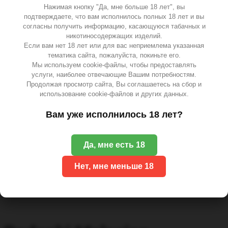
Нажимая кнопку "Да, мне больше 18 лет", вы
ELF BAR
подтверждаете, что вам исполнилось полных 18 лет и вы
HQD
согласны получить информацию, касающуюся табачных и
LOST MARY
никотиносодержащих изделий.
CatsWill
Если вам нет 18 лет или для вас неприемлема указанная
Жидкости для электронных сигарет
тематика сайта, пожалуйста, покиньте его.
Многоразовые POD системы
Мы используем cookie-файлы, чтобы предоставлять
Комплектующие к POD системам
услуги, наиболее отвечающие Вашим потребностям.
О компании
Продолжая просмотр сайта, Вы соглашаетесь на сбор и
Оплата
использование cookie-файлов и других данных.
Доставка
Блог
Вам уже исполнилось 18 лет?
Контакты
Telegram
WhatsApp
Да, мне есть 18
© Copyright 2026
Нет, мне меньше 18
Хит