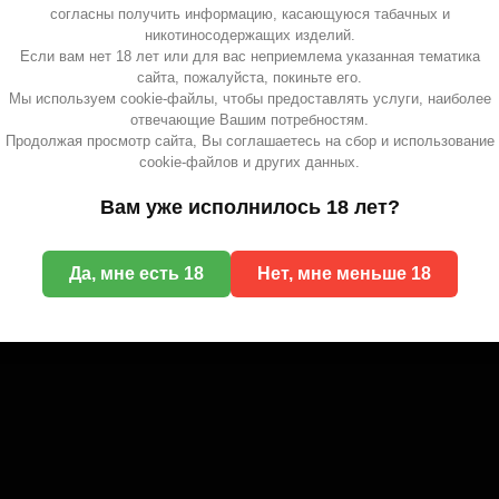
согласны получить информацию, касающуюся табачных и
никотиносодержащих изделий.
Если вам нет 18 лет или для вас неприемлема указанная тематика
сайта, пожалуйста, покиньте его.
Мы используем cookie-файлы, чтобы предоставлять услуги, наиболее
отвечающие Вашим потребностям.
Продолжая просмотр сайта, Вы соглашаетесь на сбор и использование
cookie-файлов и других данных.
Вам уже исполнилось 18 лет?
Да, мне есть 18
Нет, мне меньше 18