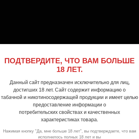
ПОДТВЕРДИТЕ, ЧТО ВАМ БОЛЬШЕ
18 ЛЕТ.
Данный сайт предназначен исключительно для лиц,
достигших 18 лет. Сайт содержит информацию о
табачной и никотиносодержащей продукции и имеет целью
предоставление информации о
потребительских свойствах и качественных
характеристиках товара.
Нажимая кнопку "Да, мне больше 18 лет", вы подтверждаете, что вам
исполнилось полных 18 лет и вы