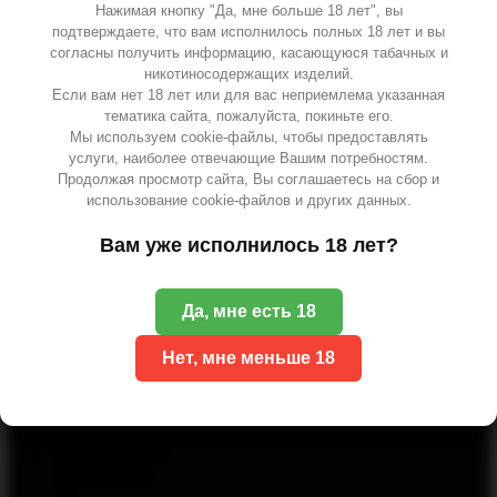
Нажимая кнопку "Да, мне больше 18 лет", вы
Картридж JUSTFOG
подтверждаете, что вам исполнилось полных 18 лет и вы
Картридж MGO
согласны получить информацию, касающуюся табачных и
Картриджи
никотиносодержащих изделий.
Картриджи Brusko
Если вам нет 18 лет или для вас неприемлема указанная
Картриджи HQD
тематика сайта, пожалуйста, покиньте его.
Картриджи Rincoe
Мы используем cookie-файлы, чтобы предоставлять
Картриджи Smoant
услуги, наиболее отвечающие Вашим потребностям.
Картриджи SMOK
Продолжая просмотр сайта, Вы соглашаетесь на сбор и
Картриджи UDN
использование cookie-файлов и других данных.
Картриджи Vaporesso
Картриджи Voopoo
Вам уже исполнилось 18 лет?
Комплектующие к POD системам
Многоразовые POD системы
МРАК
Одноразки HUSKY
Да, мне есть 18
Одноразовые электронные сигареты
Предзаправленные картриджи Brusko
Нет, мне меньше 18
ПРОКЛЯТАЯ НЕВЕСТА
Рик и Морти
Рик и Морти жидкости
Самоубийца
СУИЦИДНИК
УБИВАШКА