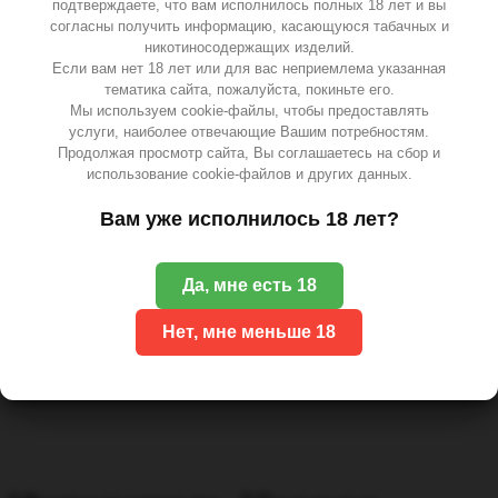
подтверждаете, что вам исполнилось полных 18 лет и вы
ELF BAR
согласны получить информацию, касающуюся табачных и
HQD
никотиносодержащих изделий.
LOST MARY
Если вам нет 18 лет или для вас неприемлема указанная
CatsWill
тематика сайта, пожалуйста, покиньте его.
Жидкости для электронных сигарет
Мы используем cookie-файлы, чтобы предоставлять
Многоразовые POD системы
услуги, наиболее отвечающие Вашим потребностям.
Комплектующие к POD системам
Продолжая просмотр сайта, Вы соглашаетесь на сбор и
О компании
использование cookie-файлов и других данных.
Оплата
Доставка
Вам уже исполнилось 18 лет?
Блог
Контакты
Да, мне есть 18
Telegram
WhatsApp
© Copyright 2026
Нет, мне меньше 18
Хит