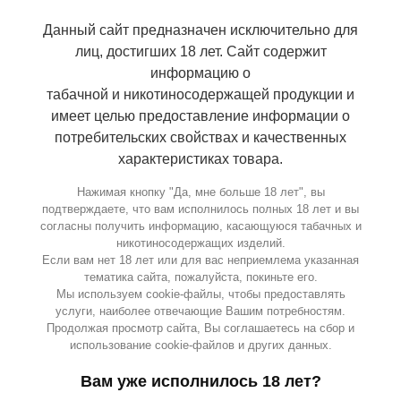
сигареты
ELF BAR
HQD
Данный сайт предназначен исключительно для
LOST MARY
лиц, достигших 18 лет. Сайт содержит
CatsWill
информацию о
Жидкости для электронных
сигарет
табачной и никотиносодержащей продукции и
Многоразовые POD системы
имеет целью предоставление информации о
Комплектующие к POD
потребительских свойствах и качественных
системам
О компании
характеристиках товара.
Оплата
Нажимая кнопку "Да, мне больше 18 лет", вы
Доставка
подтверждаете, что вам исполнилось полных 18 лет и вы
Блог
согласны получить информацию, касающуюся табачных и
Контакты
никотиносодержащих изделий.
Если вам нет 18 лет или для вас неприемлема указанная
Прайс лист
тематика сайта, пожалуйста, покиньте его.
Мы используем cookie-файлы, чтобы предоставлять
услуги, наиболее отвечающие Вашим потребностям.
Продолжая просмотр сайта, Вы соглашаетесь на сбор и
использование cookie-файлов и других данных.
Главная
Вам уже исполнилось 18 лет?
Каталог
Одноразовые электронные сигареты