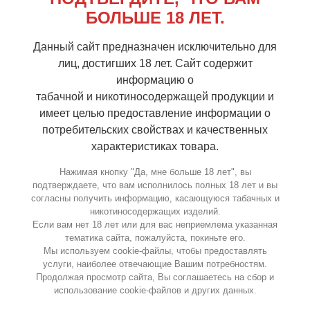
сигареты
ELF BAR
БОЛЬШЕ 18 ЛЕТ.
HQD
LOST MARY
CatsWill
Данный сайт предназначен исключительно для
Жидкости для электронных
лиц, достигших 18 лет. Сайт содержит
сигарет
информацию о
Многоразовые POD системы
Комплектующие к POD
табачной и никотиносодержащей продукции и
системам
имеет целью предоставление информации о
О компании
потребительских свойствах и качественных
Оплата
характеристиках товара.
Доставка
Блог
Нажимая кнопку "Да, мне больше 18 лет", вы
Контакты
подтверждаете, что вам исполнилось полных 18 лет и вы
согласны получить информацию, касающуюся табачных и
Прайс лист
никотиносодержащих изделий.
Если вам нет 18 лет или для вас неприемлема указанная
тематика сайта, пожалуйста, покиньте его.
Мы используем cookie-файлы, чтобы предоставлять
услуги, наиболее отвечающие Вашим потребностям.
Продолжая просмотр сайта, Вы соглашаетесь на сбор и
Главная
использование cookie-файлов и других данных.
Каталог
Одноразовые электронные сигареты