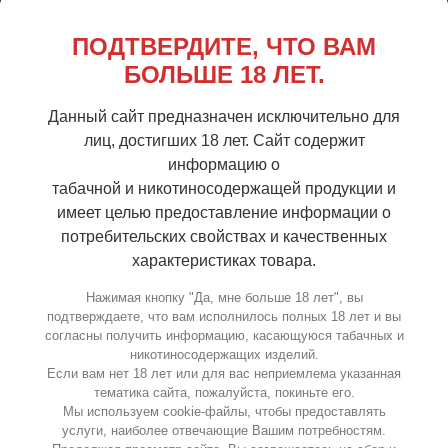
Zef Vape
Zeus
ПОДТВЕРДИТЕ, ЧТО ВАМ
ZUM LAB
ААОК
БОЛЬШЕ 18 ЛЕТ.
Аккумуляторы
Анархия
Данный сайт предназначен исключительно для
Баки
Грех
лиц, достигших 18 лет. Сайт содержит
Жидкости для электронных сигарет
информацию о
ЖНЕЦ
табачной и никотиносодержащей продукции и
Злая Милфа
имеет целью предоставление информации о
Злая Монашка
Злой
потребительских свойствах и качественных
Злой Монах
характеристиках товара.
Испарители
Испарители Brusko
Нажимая кнопку "Да, мне больше 18 лет", вы
Испарители Geek Vape
подтверждаете, что вам исполнилось полных 18 лет и вы
Испарители Lost Vape
согласны получить информацию, касающуюся табачных и
Испарители Rincoe
никотиносодержащих изделий.
Испарители Smoant
Если вам нет 18 лет или для вас неприемлема указанная
Испарители SMOK
тематика сайта, пожалуйста, покиньте его.
Испарители Vaporesso
Мы используем cookie-файлы, чтобы предоставлять
Истерика
услуги, наиболее отвечающие Вашим потребностям.
Картридж Geek Vape