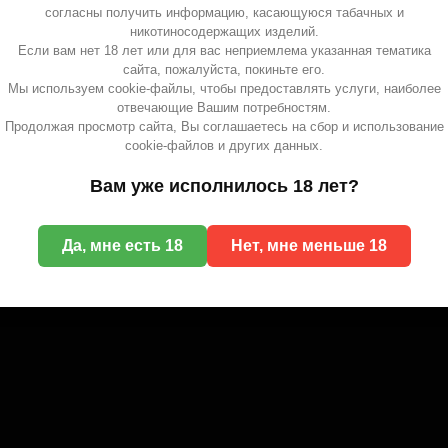
согласны получить информацию, касающуюся табачных и
никотиносодержащих изделий.
Если вам нет 18 лет или для вас неприемлема указанная тематика
сайта, пожалуйста, покиньте его.
Мы используем cookie-файлы, чтобы предоставлять услуги, наиболее
отвечающие Вашим потребностям.
Продолжая просмотр сайта, Вы соглашаетесь на сбор и использование
cookie-файлов и других данных.
Вам уже исполнилось 18 лет?
Да, мне есть 18
Нет, мне меньше 18