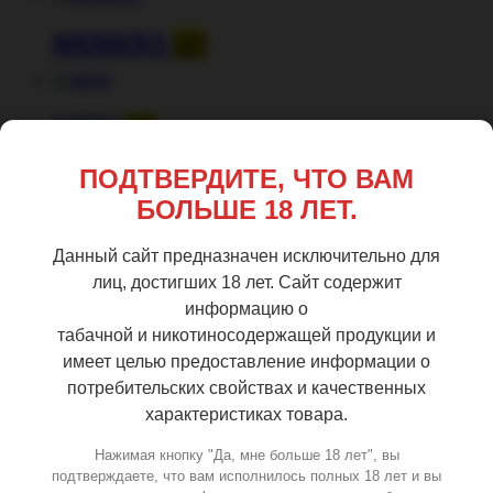
MEMERS
(2)
MEW
(2)
ПОДТВЕРДИТЕ, ЧТО ВАМ
БОЛЬШЕ 18 ЛЕТ.
MGO
(1)
Данный сайт предназначен исключительно для
лиц, достигших 18 лет. Сайт содержит
MGO
(1)
информацию о
табачной и никотиносодержащей продукции и
имеет целью предоставление информации о
Molecula
(2)
потребительских свойствах и качественных
характеристиках товара.
Нажимая кнопку "Да, мне больше 18 лет", вы
MON
(1)
подтверждаете, что вам исполнилось полных 18 лет и вы