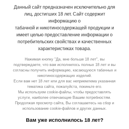
сигареты
ELF BAR
Данный сайт предназначен исключительно для
HQD
LOST MARY
лиц, достигших 18 лет. Сайт содержит
CatsWill
информацию о
Жидкости для электронных
табачной и никотиносодержащей продукции и
сигарет
Многоразовые POD системы
имеет целью предоставление информации о
Комплектующие к POD
потребительских свойствах и качественных
системам
характеристиках товара.
О компании
Оплата
Нажимая кнопку "Да, мне больше 18 лет", вы
Доставка
подтверждаете, что вам исполнилось полных 18 лет и вы
Блог
согласны получить информацию, касающуюся табачных и
Контакты
никотиносодержащих изделий.
Если вам нет 18 лет или для вас неприемлема указанная
Прайс лист
тематика сайта, пожалуйста, покиньте его.
Мы используем cookie-файлы, чтобы предоставлять
услуги, наиболее отвечающие Вашим потребностям.
Продолжая просмотр сайта, Вы соглашаетесь на сбор и
использование cookie-файлов и других данных.
Главная
Вам уже исполнилось 18 лет?
Каталог
Одноразовые электронные сигареты